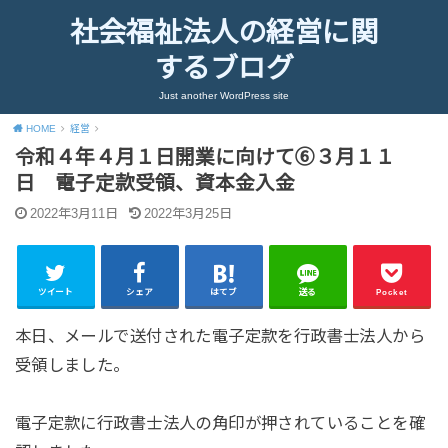
社会福祉法人の経営に関
するブログ
Just another WordPress site
HOME
経営
令和４年４月１日開業に向けて⑥３月１１
日 電子定款受領、資本金入金
2022年3月11日
2022年3月25日
ツイート
シェア
はてブ
送る
Pocket
本日、メールで送付された電子定款を行政書士法人から
受領しました。
電子定款に行政書士法人の角印が押されていることを確