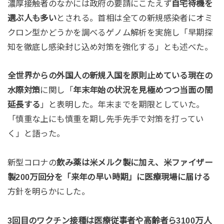
濃厚接触者のなかには政府の要請にこたえず
自宅待機を
選ぶ人も多い
とされる。首相は全ての新規感染者にオミ
クロン型かどうかを調べるゲノム解析を実施し「早期探
知を徹底し感染封じ込め対策を強化する」とも述べた。
全世界からの外国人の新規入国を原則止めている現在の
水際対策
に関し「
年末年始の状況を見極めつつ当面の間
延長する
」と表明した。年末までを期限としていた。
「慎重な上にも慎重を期し先手先手で対策を打ってい
く」と語った。
新型コロナの
飲み薬は米メルク製に加え、米ファイザー
製200万回分を「来年の早い時期」に医療現場に届ける
方針を明らかにした。
3回目のワクチン接種は医療従事者や高齢者ら3100万人