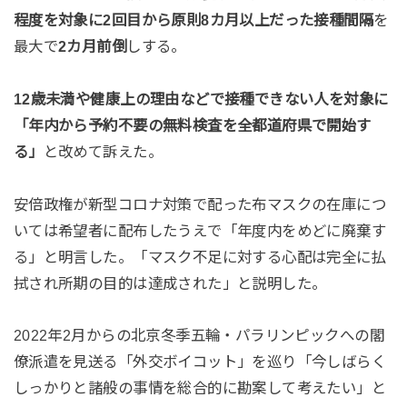
程度を対象に2回目から原則8カ月以上だった接種間隔
を
最大で
2カ月前倒
しする。
12歳未満や健康上の理由などで接種できない人を対象に
「年内から予約不要の無料検査を全都道府県で開始す
る」
と改めて訴えた。
安倍政権が新型コロナ対策で配った布マスクの在庫につ
いては希望者に配布したうえで「年度内をめどに廃棄す
る」と明言した。「マスク不足に対する心配は完全に払
拭され所期の目的は達成された」と説明した。
2022年2月からの北京冬季五輪・パラリンピックへの閣
僚派遣を見送る「外交ボイコット」を巡り「今しばらく
しっかりと諸般の事情を総合的に勘案して考えたい」と