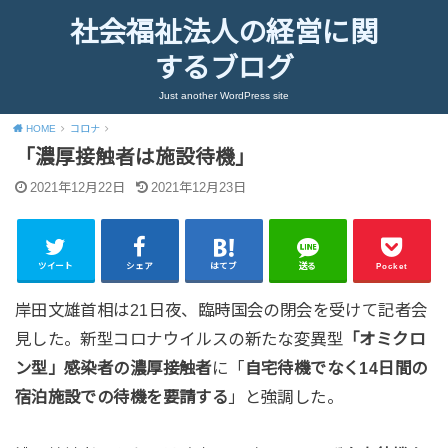
社会福祉法人の経営に関
するブログ
Just another WordPress site
HOME
コロナ
「濃厚接触者は施設待機」
2021年12月22日
2021年12月23日
ツイート
シェア
はてブ
送る
Pocket
岸田文雄首相は21日夜、臨時国会の閉会を受けて記者会
見した。新型コロナウイルスの新たな変異型
「オミクロ
ン型」感染者の濃厚接触者
に「
自宅待機でなく14日間の
宿泊施設での待機を要請する
」と強調した。