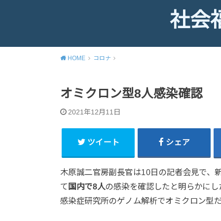
社会
HOME
コロナ
オミクロン型8人感染確認
2021年12月11日
ツイート
シェア
木原誠二官房副長官は10日の記者会見で、
て
国内で8人
の感染を確認したと明らかにし
感染症研究所のゲノム解析でオミクロン型