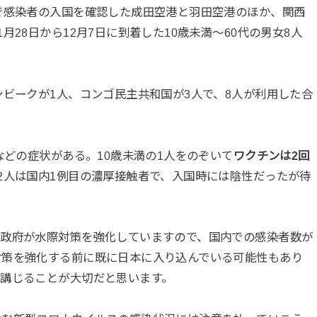
で感染者の入国を確認した成田空港と羽田空港のほか、関西
28日から12月7日に到着した10歳未満～60代の男女8人
ンビークが1人、コンゴ民主共和国が3人で、8人が利用した合
などの症状がある。10歳未満の1人をのぞいて
ワクチンは2回
2人は国内1例目の濃厚接触者で、入国時には陰性だったが待
。政府が水際対策を強化していますので、国内での感染者数が
対策を強化する前に既に日本に入り込んでいる可能性もあり
講じることが大切だと思います。