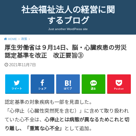
社会福祉法人の経営に関
するブログ
Just another WordPress site
HOME
政策
厚生労働省は９月14日、脳・心臓疾患の労災
認定基準を改正 改正要旨③
2021年11月7日
ツイート
シェア
はてブ
送る
Pocket
認定基準の対象疾病も一部を見直した。
「心停止（心臓性突然死を含む）」に含めて取り扱われ
ていた心不全は、
心停止とは病態が異なるためこれと切
り離し、「重篤な心不全」
として追加。