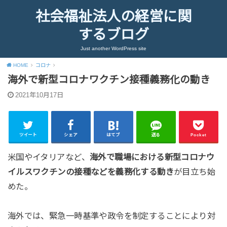
社会福祉法人の経営に関
するブログ
Just another WordPress site
HOME
コロナ
海外で新型コロナワクチン接種義務化の動き
2021年10月17日
ツイート
シェア
はてブ
送る
Pocket
米国やイタリアなど、
海外で職場における新型コロナウ
イルスワクチンの接種などを義務化する動き
が目立ち始
めた。
海外では、緊急一時基準や政令を制定することにより対