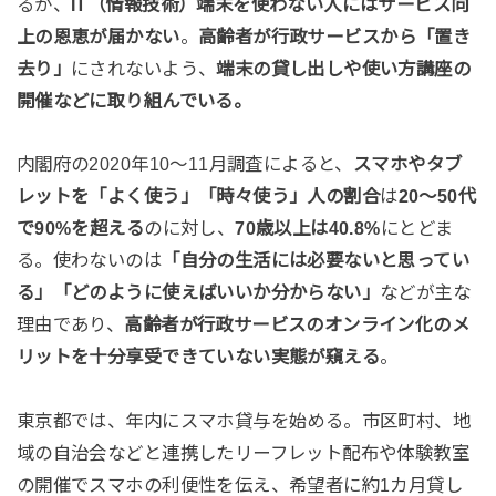
るが、
IT（情報技術）端末を使わない人にはサービス向
上の恩恵が届かない
。
高齢者が行政サービスから「置き
去り」
にされないよう、
端末の貸し出しや使い方講座の
開催などに取り組んでいる。
内閣府の2020年10～11月調査によると、
スマホやタブ
レットを「よく使う」「時々使う」人の割合
は
20～50代
で90%を超える
のに対し、
70歳以上は40.8%
にとどま
る。使わないのは
「自分の生活には必要ないと思ってい
る」「どのように使えばいいか分からない」
などが主な
理由であり、
高齢者が行政サービスのオンライン化のメ
リットを十分享受できていない実態が窺える
。
東京都では、年内にスマホ貸与を始める。市区町村、地
域の自治会などと連携したリーフレット配布や体験教室
の開催でスマホの利便性を伝え、希望者に約1カ月貸し