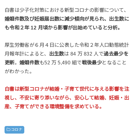
白書は少子化対策における新型コロナの影響について、
婚姻件数及び妊娠届出数に減少傾向が見られ、出生数に
も令和２年 12 月頃から影響が出始めていると分析。
厚生労働省が６月４日に公表した令和２年人口動態統計
月報年計によると、
出生数
は 84 万 832 人で
過去最少を
更新
。
婚姻件数
も52 万 5,490 組で
戦後最少
となること
がわかった。
白書は新型コロナが結婚・子育て世代に与える影響を注
視し、不安に寄り添いながら、安心して結婚、妊娠・出
産、子育てができる環境整備を求めている。
コロナ