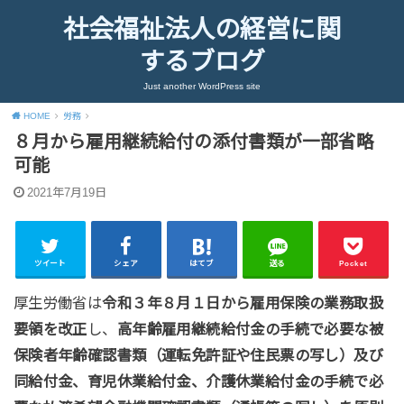
社会福祉法人の経営に関
するブログ
Just another WordPress site
HOME
労務
８月から雇用継続給付の添付書類が一部省略
可能
2021年7月19日
ツイート
シェア
はてブ
送る
Pocket
厚生労働省は
令和３年８月１日から雇用保険の業務取扱
要領を改正
し、
高年齢雇用継続給付金の手続で必要な被
保険者年齢確認書類（運転免許証や住民票の写し）及び
同給付金、育児休業給付金、介護休業給付金の手続で必