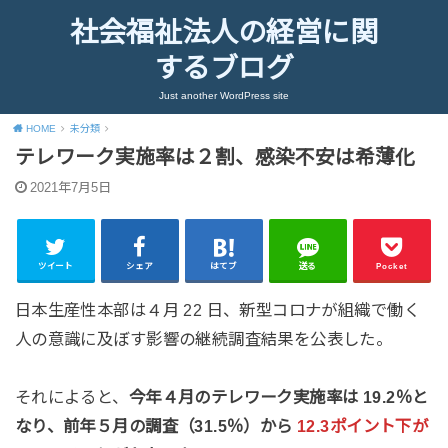
社会福祉法人の経営に関
するブログ
Just another WordPress site
HOME
未分類
テレワーク実施率は２割、感染不安は希薄化
2021年7月5日
ツイート
シェア
はてブ
送る
Pocket
日本生産性本部は４月 22 日、新型コロナが組織で働く
人の意識に及ぼす影響の継続調査結果を公表した。
それによると、
今年４月のテレワーク実施率は 19.2％と
なり、前年５月の調査（31.5％）から
12.3ポイント下が